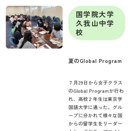
帰国生受験情報
国学院大学
久我山中学
校
説明会・イベント情報
よみもの
夏のGlobal Program
学校からのお知らせ
学校HP最新情報
７月29日から女子クラス
のGlobal Programが行わ
れ、高校２年生は東京学
特集
国語大学に通った。グル
ープに分かれて様々な国
NettyLandかわら版
からの留学生をリーダー