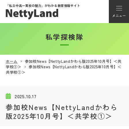
「私立中高一貫校の魅力」が
わかる教育情報サイト
メニュー
私学探検隊
アカウント登録
Myページ
ホーム
参加校News【NettyLandかわら版2025年10月号】＜共
学校①＞
参加校News【NettyLandかわら版2025年10月号】＜
メニュー
共学校①＞
学校選び
2025.10.17
学校動画
参加校News【NettyLandかわら
版2025年10月号】＜共学校①＞
私学探検隊