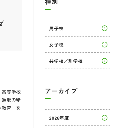
種別
ダ
男子校
女子校
共学校／別学校
アーカイブ
・高等学校
「進取の精
い教育」を
2026年度