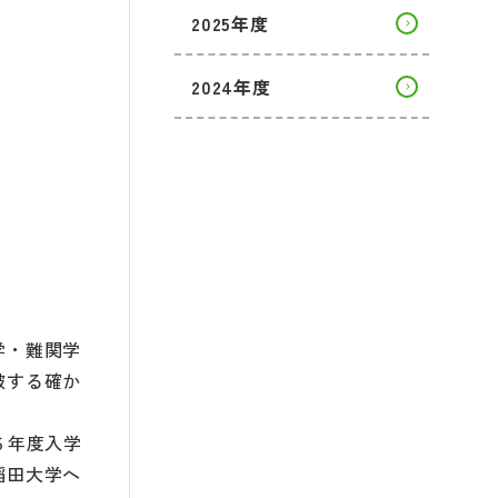
2025年度
2024年度
学・難関学
破する確か
５年度入学
稲田大学へ