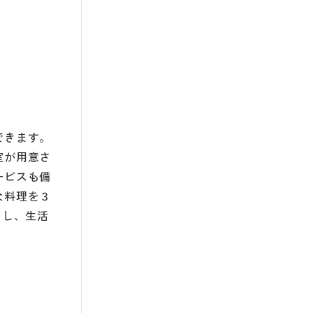
できます。
室が用意さ
ービスも備
な料理を３
泊し、生活