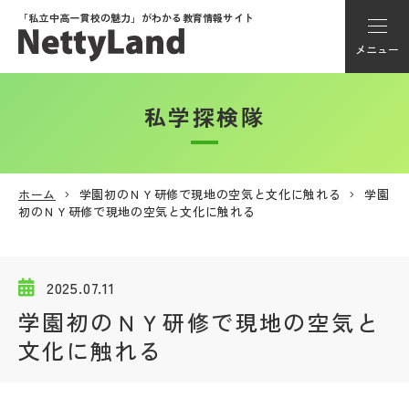
「私立中高一貫校の魅力」が
わかる教育情報サイト
メニュー
私学探検隊
アカウント登録
Myページ
ホーム
学園初のＮＹ研修で現地の空気と文化に触れる
学園
初のＮＹ研修で現地の空気と文化に触れる
メニュー
学校選び
2025.07.11
学園初のＮＹ研修で現地の空気と
学校動画
文化に触れる
私学探検隊