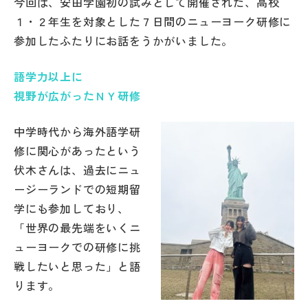
今回は、安田学園初の試みとして開催された、高校
その他
１・２年生を対象とした７日間のニューヨーク研修に
参加したふたりにお話をうかがいました。
お問い合わせ
語学力以上に
個人情報保護方針
視野が広がったＮＹ研修
中学時代から海外語学研
サイトマップ
修に関心があったという
伏木さんは、過去にニュ
運営会社
ージーランドでの短期留
学にも参加しており、
「世界の最先端をいくニ
ューヨークでの研修に挑
戦したいと思った」と語
ります。