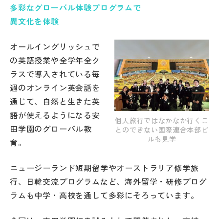
多彩なグローバル体験プログラムで
帰国生受験情報
異文化を体験
オールイングリッシュで
説明会・イベント情報
の英語授業や全学年全ク
ラスで導入されている毎
よみもの
週のオンライン英会話を
通じて、自然と生きた英
学校からのお知らせ
語が使えるようになる安
個人旅行ではなかなか行くこ
田学園のグローバル教
とのできない国際連合本部ビ
学校HP最新情報
ルも見学
育。
ニュージーランド短期留学やオーストラリア修学旅
特集
行、日韓交流プログラムなど、海外留学・研修プログ
ラムも中学・高校を通して多彩にそろっています。
NettyLandかわら版