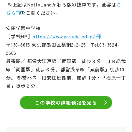
※上記はNettyLandかわら版の抜粋です。全容は
こ
ちら
をご覧ください。
安田学園中学校
［学校HP］
https://www.yasuda.ed.jp/
〒130-8615 東京都墨田区横網2-2-25 Tel.03-3624-
2666
最寄駅／ 都営大江戸線「両国駅」徒歩３分。ＪＲ総武
線「両国駅」徒歩６分。都営浅草線「蔵前駅」徒歩10
分。 都営バス「旧安田庭園前」徒歩１分・「石原一丁
目」徒歩２分。
この学校の詳細情報を見る