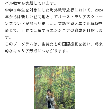
バル教育も実践しています。
中学３年生を対象にした海外教育旅行において、2024
帰国生受験情報
年からは新しい訪問地としてオーストラリアのクィー
ンズランドが加わりました。英語学習と異文化体験を
説明会・イベント情報
通じて、世界で活躍するエンジニアの育成を目指しま
す。
よみもの
このプログラムは、生徒たちの国際感覚を養い、将来
的なキャリア形成につながります。
学校からのお知らせ
学校HP最新情報
特集
NettyLandかわら版