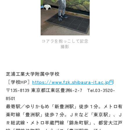
その他
お問い合わせ
個人情報保護方針
コアラを抱っこして記念
撮影
サイトマップ
芝浦工業大学附属中学校
運営会社
［学校HP］
https://www.fzk.shibaura-it.ac.jp
〒135-8139 東京都江東区豊洲6-2-7 Tel.03-3520-
8501
最寄駅／ゆりかもめ「新豊洲駅」徒歩１分。メトロ有
楽町線「豊洲駅」徒歩７分。ＪＲなど「東京駅」、Ｊ
Ｒ総武線・メトロ半蔵門線「錦糸町駅」、都営大江戸