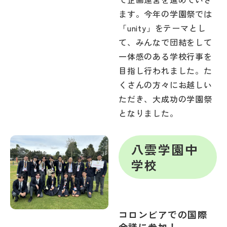
その他
ます。今年の学園祭では
「unity」をテーマとし
お問い合わせ
て、みんなで団結をして
一体感のある学校行事を
個人情報保護方針
目指し行われました。た
くさんの方々にお越しい
ただき、大成功の学園祭
サイトマップ
となりました。
運営会社
八雲学園中
学校
コロンビアでの国際