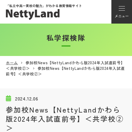
「私立中高一貫校の魅力」が
わかる教育情報サイト
メニュー
私学探検隊
アカウント登録
Myページ
ホーム
参加校News【NettyLandかわら版2024年入試直前号】
＜共学校②＞
参加校News【NettyLandかわら版2024年入試直
メニュー
前号】＜共学校②＞
学校選び
2024.12.06
学校動画
参加校News【NettyLandかわら
版2024年入試直前号】＜共学校②
私学探検隊
＞