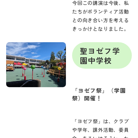
今回この講演は今後、私
たちがボランティア活動
との向き合い方を考える
きっかけとなりました。
聖ヨゼフ学
園中学校
「ヨゼフ祭」（学園
祭）開催！
「ヨゼフ祭」は、クラブ
や学年、課外活動、委員