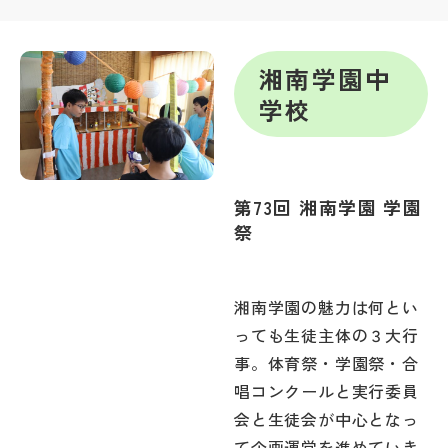
帰国生受験情報
湘南学園中
学校
説明会・イベント情報
よみもの
第73回 湘南学園 学園
学校からのお知らせ
祭
学校HP最新情報
湘南学園の魅力は何とい
っても生徒主体の３大行
特集
事。体育祭・学園祭・合
唱コンクールと実行委員
NettyLandかわら版
会と生徒会が中心となっ
て企画運営を進めていき