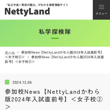
「私立中高一貫校の魅力」が
わかる教育情報サイト
メニュー
私学探検隊
アカウント登録
Myページ
ホーム
参加校News【NettyLandかわら版2024年入試直前号】
＜女子校②＞
参加校News【NettyLandかわら版2024年入試直
メニュー
前号】＜女子校②＞
学校選び
2024.12.06
学校動画
参加校News【NettyLandかわら
版2024年入試直前号】＜女子校②
私学探検隊
＞