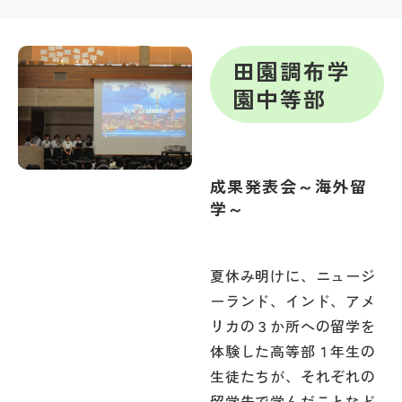
帰国生受験情報
田園調布学
園中等部
説明会・イベント情報
よみもの
成果発表会～海外留
学校からのお知らせ
学～
学校HP最新情報
夏休み明けに、ニュージ
ーランド、インド、アメ
特集
リカの３か所への留学を
体験した高等部１年生の
NettyLandかわら版
生徒たちが、それぞれの
留学先で学んだことなど