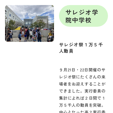
帰国生受験情報
サレジオ学
院中学校
説明会・イベント情報
よみもの
サレジオ祭１万５千
人動員
学校からのお知らせ
９月21日・22日開催のサ
学校HP最新情報
レジオ祭にたくさんの来
場者をお迎えすることが
特集
できました。実行委員の
集計によれば２日間で１
NettyLandかわら版
万５千人の動員を突破。
中心となった高２実行委