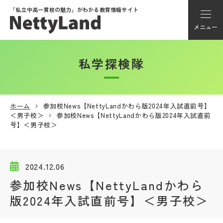
「私立中高一貫校の魅力」が
わかる教育情報サイト
メニュー
私学探検隊
アカウント登録
Myページ
ホーム
参加校News【NettyLandかわら版2024年入試直前号】
＜男子校＞
参加校News【NettyLandかわら版2024年入試直前
メニュー
号】＜男子校＞
学校選び
2024.12.06
学校動画
参加校News【NettyLandかわら
版2024年入試直前号】＜男子校＞
私学探検隊