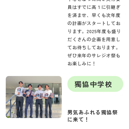
その他
員はすでに高１に引継ぎ
を済ませ、早くも次年度
お問い合わせ
の計画がスタートしてお
ります。2025年度も盛り
個人情報保護方針
だくさんの企画を用意し
てお待ちしております。
ぜひ来年のサレジオ祭も
サイトマップ
お楽しみに！
運営会社
獨協中学校
男気あふれる獨協祭
に来て！