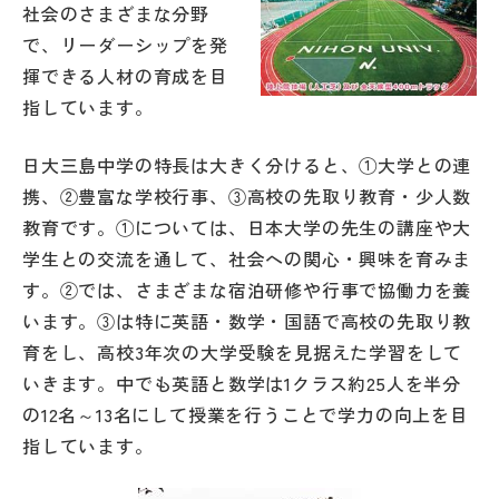
社会のさまざまな分野
で、リーダーシップを発
帰国生受験情報
揮できる人材の育成を目
指しています。
説明会・イベント情報
日大三島中学の特長は大きく分けると、①大学との連
よみもの
携、②豊富な学校行事、③高校の先取り教育・少人数
教育です。①については、日本大学の先生の講座や大
学校からのお知らせ
学生との交流を通して、社会への関心・興味を育みま
す。②では、さまざまな宿泊研修や行事で協働力を養
学校HP最新情報
います。③は特に英語・数学・国語で高校の先取り教
育をし、高校3年次の大学受験を見据えた学習をして
特集
いきます。中でも英語と数学は1クラス約25人を半分
の12名～13名にして授業を行うことで学力の向上を目
指しています。
NettyLandかわら版