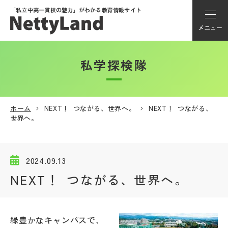
「私立中高一貫校の魅力」が
わかる教育情報サイト
メニュー
私学探検隊
アカウント登録
Myページ
ホーム
NEXT！ つながる、世界へ。
NEXT！ つながる、
世界へ。
メニュー
学校選び
2024.09.13
NEXT！ つながる、世界へ。
学校動画
私学探検隊
緑豊かなキャンパスで、