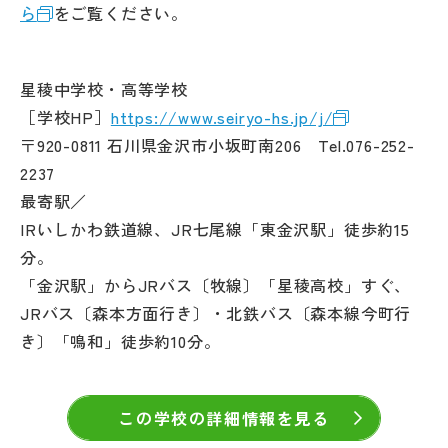
ら
をご覧ください。
星稜中学校・高等学校
［学校HP］
https://www.seiryo-hs.jp/j/
〒920-0811 石川県金沢市小坂町南206 Tel.076-252-
2237
最寄駅／
IRいしかわ鉄道線、JR七尾線「東金沢駅」徒歩約15
分。
「金沢駅」からJRバス〔牧線〕「星稜高校」すぐ、
JRバス〔森本方面行き〕・北鉄バス〔森本線今町行
き〕「鳴和」徒歩約10分。
この学校の詳細情報を見る