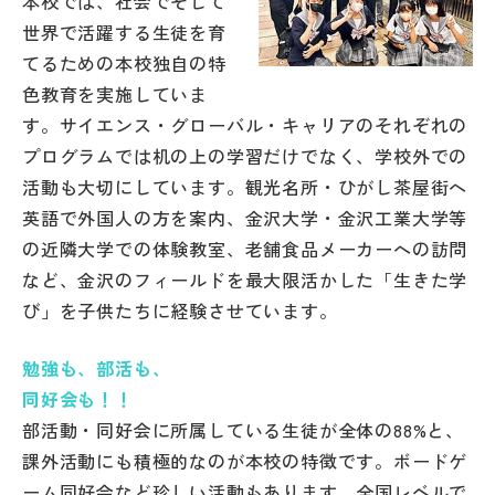
本校では、社会でそして
その他
世界で活躍する生徒を育
てるための本校独自の特
お問い合わせ
色教育を実施していま
す。サイエンス・グローバル・キャリアのそれぞれの
個人情報保護方針
プログラムでは机の上の学習だけでなく、学校外での
活動も大切にしています。観光名所・ひがし茶屋街へ
サイトマップ
英語で外国人の方を案内、金沢大学・金沢工業大学等
の近隣大学での体験教室、老舗食品メーカーへの訪問
など、金沢のフィールドを最大限活かした「生きた学
運営会社
び」を子供たちに経験させています。
勉強も、部活も、
同好会も！！
部活動・同好会に所属している生徒が全体の88%と、
課外活動にも積極的なのが本校の特徴です。ボードゲ
ーム同好会など珍しい活動もあります。全国レベルで