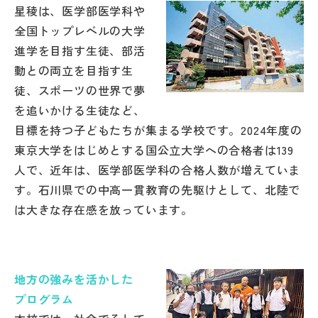
星稜は、医学部医学科や
帰国生受験情報
全国トップレベルの大学
進学を目指す生徒、部活
動との両立を目指す生
説明会・イベント情報
徒、スポーツの世界で夢
を追いかける生徒など、
よみもの
目標を持つ子どもたちが集まる学校です。2024年度の
東京大学をはじめとする国公立大学への合格者は139
学校からのお知らせ
人で、近年は、医学部医学科の合格人数が増えていま
す。石川県での中高一貫教育の先駆けとして、北陸で
学校HP最新情報
は大きな存在感を放っています。
特集
地方の強みを活かした
NettyLandかわら版
プログラム