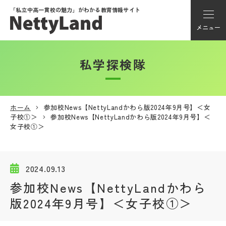
「私立中高一貫校の魅力」が
わかる教育情報サイト
メニュー
私学探検隊
アカウント登録
Myページ
ホーム
参加校News【NettyLandかわら版2024年9月号】＜女
子校①＞
参加校News【NettyLandかわら版2024年9月号】＜
メニュー
女子校①＞
学校選び
2024.09.13
学校動画
参加校News【NettyLandかわら
版2024年9月号】＜女子校①＞
私学探検隊