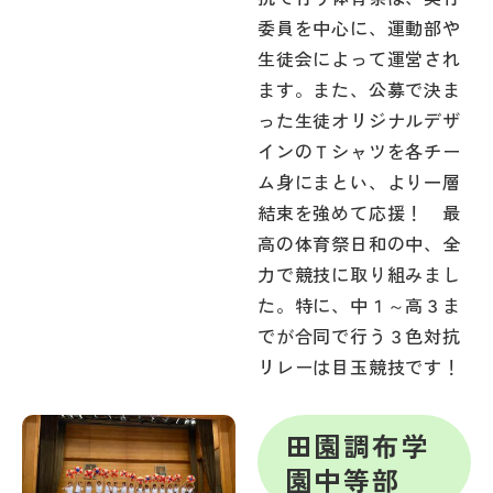
委員を中心に、運動部や
生徒会によって運営され
ます。また、公募で決ま
った生徒オリジナルデザ
インのＴシャツを各チー
ム身にまとい、より一層
結束を強めて応援！ 最
高の体育祭日和の中、全
力で競技に取り組みまし
た。特に、中１～高３ま
でが合同で行う３色対抗
リレーは目玉競技です！
田園調布学
園中等部