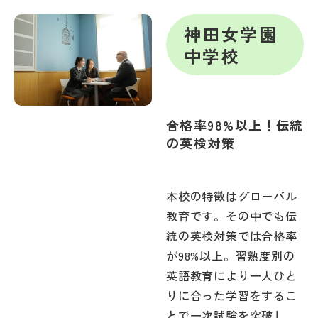
帰国生受験情報
神田女学園
中学校
説明会・イベント情報
よみもの
合格率98%以上！伝統
の英検対策
学校からのお知らせ
本校の特徴はグローバル
学校HP最新情報
教育です。その中でも伝
統の英検対策では合格率
特集
が98%以上。習熟度別の
英語教育により一人ひと
NettyLandかわら版
りに合った学習をするこ
とで一次試験を突破し、