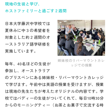
現地の生徒と学び、
帰国生受験情報
ホストファミリーと過ごす２週間
日本大学藤沢中学校では
説明会・イベント情報
夏休みに中３の希望者を
対象とした約２週間のオ
よみもの
ーストラリア語学研修を
実施しています。
学校からのお知らせ
姉妹校のリバーマウントカレ
毎年、40名ほどの生徒が
ッジでの授業
学校HP最新情報
参加し、オーストラリア
のブリスベンにある姉妹校・リバーマウントカレッジ
で学びます。午前中は英語の授業を受けますが、授業
特集
は現地の先生たちが考えたオリジナルの内容です。学
校ではバディーの生徒がついてくれて、毎日10時30分
NettyLandかわら版
からのモーニングティー（お茶とお菓子で交流する時