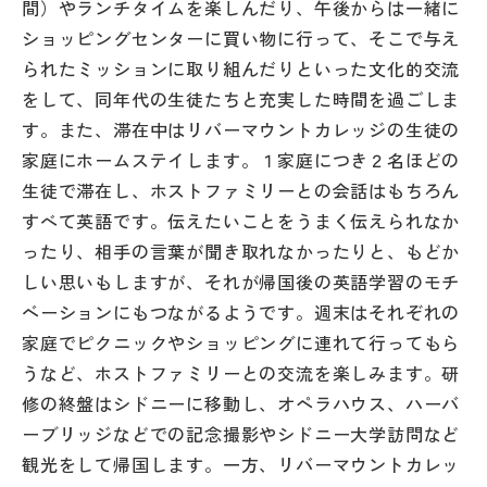
間）やランチタイムを楽しんだり、午後からは一緒に
その他
ショッピングセンターに買い物に行って、そこで与え
られたミッションに取り組んだりといった文化的交流
お問い合わせ
をして、同年代の生徒たちと充実した時間を過ごしま
す。また、滞在中はリバーマウントカレッジの生徒の
個人情報保護方針
家庭にホームステイします。１家庭につき２名ほどの
生徒で滞在し、ホストファミリーとの会話はもちろん
サイトマップ
すべて英語です。伝えたいことをうまく伝えられなか
ったり、相手の言葉が聞き取れなかったりと、もどか
しい思いもしますが、それが帰国後の英語学習のモチ
運営会社
ベーションにもつながるようです。週末はそれぞれの
家庭でピクニックやショッピングに連れて行ってもら
うなど、ホストファミリーとの交流を楽しみます。研
修の終盤はシドニーに移動し、オペラハウス、ハーバ
ーブリッジなどでの記念撮影やシドニー大学訪問など
観光をして帰国します。一方、リバーマウントカレッ