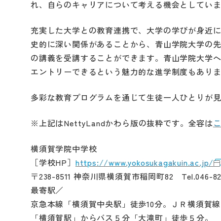
れ、自らのキャリアについて考える機会としてい
充実した大学との教育連携で、大学の学びが身近
史的に深い関係があることから、青山学院大学の
の講義を受講することができます。青山学院大学
エントリーできるという魅力的な進学制度もあり
多彩な教育プログラムを通じて生徒一人ひとりが
※上記はNettyLandかわら版の抜粋です。全容は
横須賀学院中学校
［学校HP］
https://www.yokosukagakuin.ac.jp/
〒238-8511 神奈川県横須賀市稲岡町82 Tel.046-822
最寄駅／
京急本線「横須賀中央駅」徒歩10分。ＪＲ横須賀線
「横須賀駅」からバス５分「大滝町」徒歩５分。