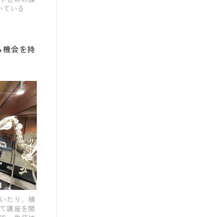
いている
る機会を持
いたり、横
て講座を開