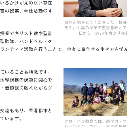
ているかけがえのない存在
聖書の授業、奉仕活動の４
お話を聞かせてくださった、校長
先生。中高の授業で聖書を教えて
の授業でキリスト教や聖書
任から、2024年度より校
や聖歌隊、ハンドベル・ク
ボランティア活動を行うことで、他者に奉仕する生き方を学
れていることも特徴です。
る地球規模の課題に関心を
化・価値観に触れながらグ
。
た交流もあり、軍港都市と
けています。
グローバル教育では、語学力・コ
ション力だけでなく、異文化理解