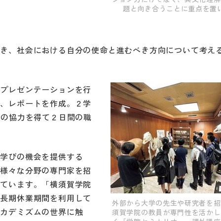
題と向き合うことに重点を置
づき、社会における自分の使命と進むべき方向について考え
でプレゼンテーションを行
い、レポートを作成。２学
社の協力を得て２日間の職
の学びの機会を提供する
く様々な分野の専門家を招
げています。「横須賀学院
や長期休業期間を利用して
外部から大学の先生や研究者を招
アカデミズムの世界に触
須賀学院の教員が専門性を活かし