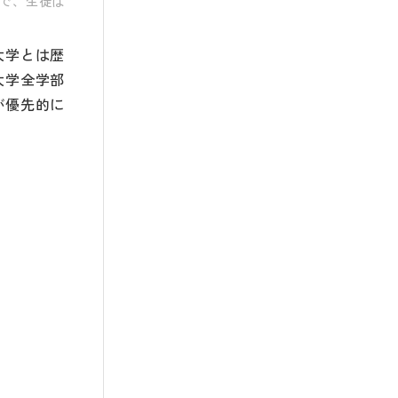
で、生徒は
大学とは歴
大学全学部
が優先的に
。