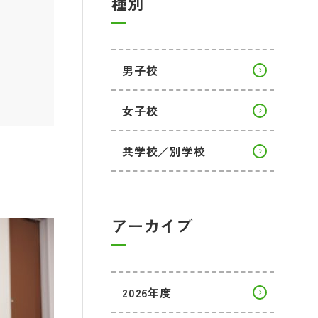
種別
男子校
女子校
共学校／別学校
アーカイブ
2026年度