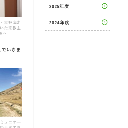
2025年度
2024年度
・天野海走
いた宗教主
長へ
んでいきま
ミュニケ―
や世界の課