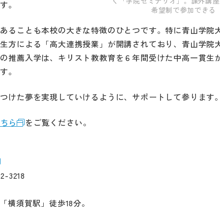
く「学院セミナリオ」。課外講座
ます。
希望制で参加できる
にあることも本校の大きな特徴のひとつです。特に青山学院
先生方による「高大連携授業」が開講されており、青山学院
への推薦入学は、キリスト教教育を６年間受けた中高一貫生
ます。
見つけた夢を実現していけるように、サポートして参ります
こちら
をご覧ください。
-3218
「横須賀駅」徒歩18分。