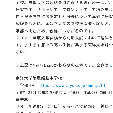
同校。志望大学の合格を引き寄せる理由の一つが
研究です。「キャリア・フロンティア」で積み重
自らが興味を持ち決定した分野について真剣に研
経験をもとに、国公立大学の学校推薦型入試など
学部へ挑むため、合格につながるのです。
２０２５年度入学試験から前期入試において理科
す。ますます意欲の高い生徒が集まる東洋大姫路
さい。
※上記はNettyLandかわら版の抜粋です。全容は
東洋大学附属姫路中学校
［学校HP］
https://www.toyo.ac.jp/himeji/
〒671-2201 兵庫県姫路市書写1699 Tel.079-266-26
最寄駅／
ＪＲ「姫路駅」（北口）からバスで約25分。神姫