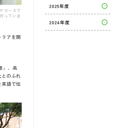
2025年度
Ｐコースで
行っていま
2024年度
ャリアを開
研修」、高
化とのふれ
を英語で伝