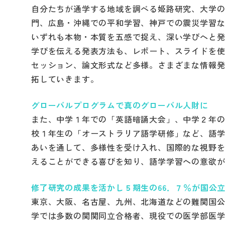
自分たちが通学する地域を調べる姫路研究、大学
門、広島・沖縄での平和学習、神戸での震災学習
いずれも本物・本質を五感で捉え、深い学びへと
学びを伝える発表方法も、レポート、スライドを
セッション、論文形式など多様。さまざまな情報
拓していきます。
グローバルプログラムで
真のグローバル人財に
また、中学１年での「英語暗誦大会」、中学２年の「Al
校１年生の「オーストラリア語学研修」など、語
あいを通して、多様性を受け入れ、国際的な視野
えることができる喜びを知り、語学学習への意欲
修了研究の成果を活かし
５期生の66．７％が国公
東京、大阪、名古屋、九州、北海道などの難関国
学では多数の関関同立合格者、現役での医学部医