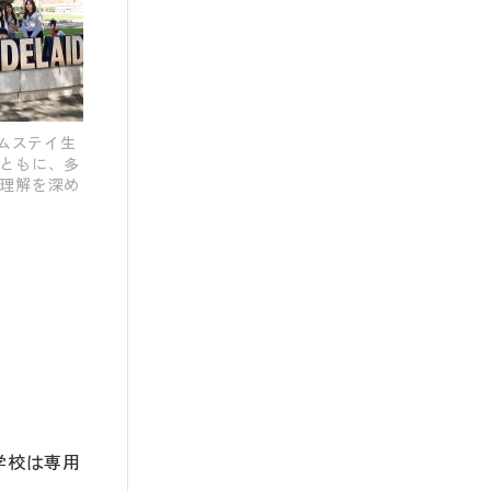
ムステイ生
ともに、多
理解を深め
学校は専用