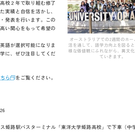
、高校２年で取り組む修了
ねた実績と自信を活かし、
究・発表を行います。この
、高い関心をもって希望の
オーストラリアでの2週間のホー
と英語が選択可能になりま
活を通して、語学力向上を図ると
様な価値観にふれながら、異文化
中学に、ぜひ注目してくだ
ていきます。
こちら
をご覧ください。
26
バス姫路駅バスターミナル「東洋大学姫路高校」で下車（中