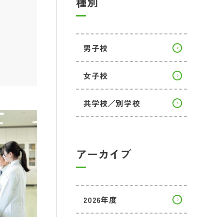
種別
と
男子校
女子校
共学校／別学校
アーカイブ
2026年度