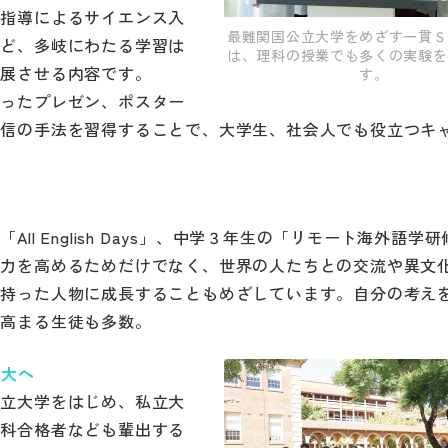
の指導によるサイエンス入
最難関国公立大学をめざす一貫Ｓ
など、多岐にわたる学習は
は、理科の授業でも多くの実験を
発展させる内容です。
す。
使ったプレゼン、ポスター
発信の手法を習得することで、大学生、社会人でも役立つキ
l English Days」、中学３年生の「リモート海外語学
学力を高めるためだけでなく、世界の人たちとの交流や異文
を持った人物に成長することもめざしています。自分の考え
が高まる生徒も多数。
立大へ
公立大学をはじめ、私立大
学科合格者なども輩出する