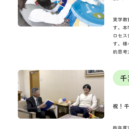
実学教
す。本
ロセス
す。様
的思考
千
祝！
昨年度