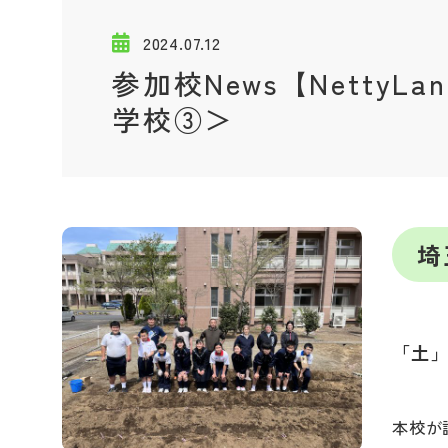
2024.07.12
参加校News【NettyL
学校③＞
埼
「土」
本校が