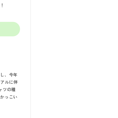
す！
了し、今年
ーアルに伴
ャツの種
！かっこい