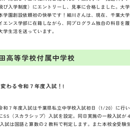
飛び入学制度）にエントリーし、見事に合格しました。大
本学園創設依頼初の快挙です！細川さんは、現在、千葉大学
イエンス学部に在籍しながら、同プログラム独自の科目を
大学生活を送っています。
田高等学校付属中学校
変わる令和７年度入試！!
令和７年度入試は千葉県私立中学校入試初日（1/20）に行
にSS（スカラシップ）入試を設定。同日実施の一般入試が
S入試は国語と算数の２教科で判定します。また本校全受験