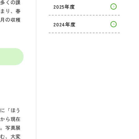
に多くの課
2025年度
集まり、春
７月の収穫
2024年度
休に「ほう
去から現在
評。写真展
しむ、大変