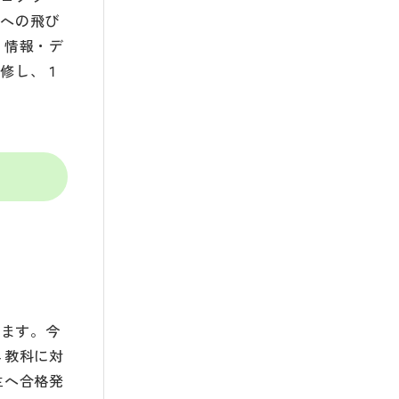
学への飛び
 情報・デ
履修し、１
います。今
４教科に対
生へ合格発