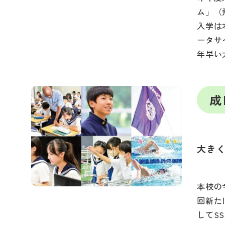
ム」（
入学は
ータサ
年早い
成
大きく
本校の
回新た
してS