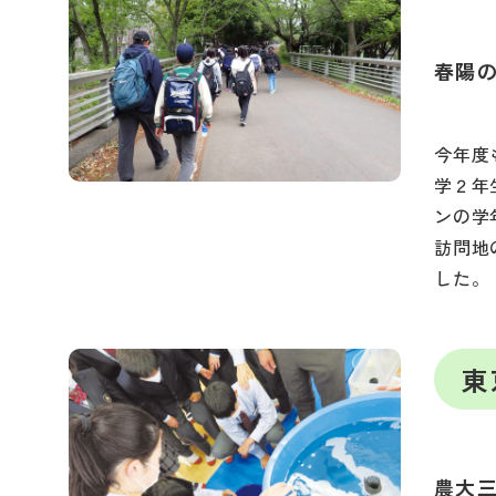
春陽
今年度
学２年
ンの学
訪問地
した。
東
農大