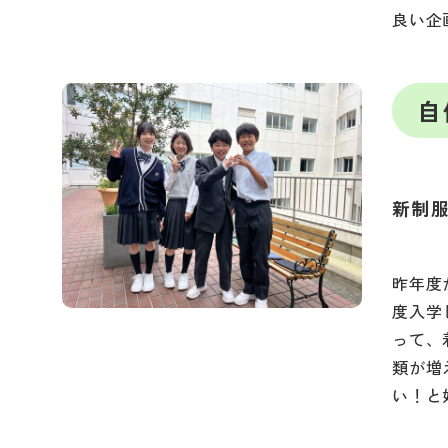
良い企
自
新制
昨年度
度入学
って、
類が増
い！と