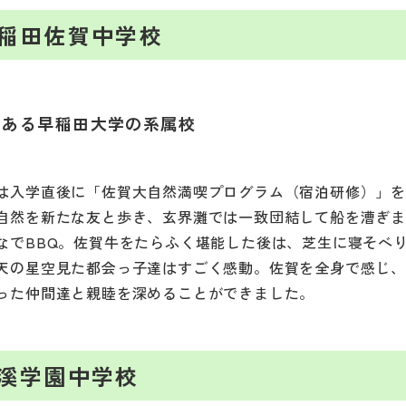
稲田佐賀中学校
にある早稲田大学の系属校
は入学直後に「佐賀大自然満喫プログラム（宿泊研修）」
自然を新たな友と歩き、玄界灘では一致団結して船を漕ぎ
なでBBQ。佐賀牛をたらふく堪能した後は、芝生に寝そべ
天の星空見た都会っ子達はすごく感動。佐賀を全身で感じ
った仲間達と親睦を深めることができました。
溪学園中学校