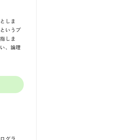
本としま
るというプ
を指しま
培い、論理
プログラ