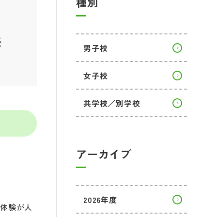
種別
共
男子校
女子校
共学校／別学校
アーカイブ
2026年度
「体験が人