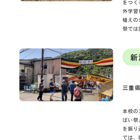
をつく
外学習
植えの
祭では
新
三重
本校の
ばい祭
を振り
では、