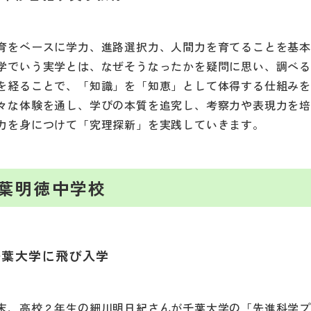
育をベースに学力、進路選択力、人間力を育てることを基
学でいう実学とは、なぜそうなったかを疑問に思い、調べ
を経ることで、「知識」を「知恵」として体得する仕組み
々な体験を通し、学びの本質を追究し、考察力や表現力を
力を身につけて「究理探新」を実践していきます。
葉明徳中学校
千葉大学に飛び入学
末、高校２年生の細川明日紀さんが千葉大学の「先進科学