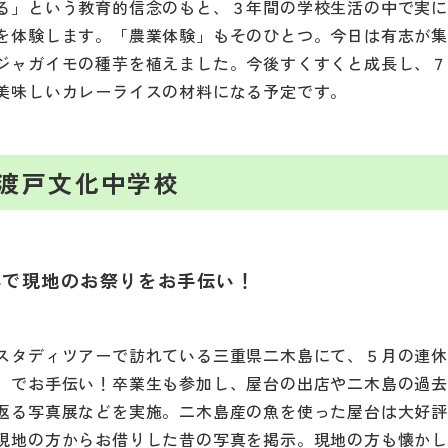
る」という教育的信念のもと、３年間の学校生活の中で実
を体験します。「農業体験」もそのひとつ。今日は有志が
ジャガイモの種芋を植えました。今後すくすくと成長し、
美味しいカレーライスの材料になる予定です。
渡戸文化中学校
県で現地のお祭りをお手伝い！
スタディツアーで訪れている三重県二木島にて、５月の連
」でお手伝い！卒業生も参加し、屋台の出店や二木島の過
返る写真展などを実施。二木島産の魚を使った屋台は大好
現地の方からお借りした昔の写真を掲示。現地の方も懐か