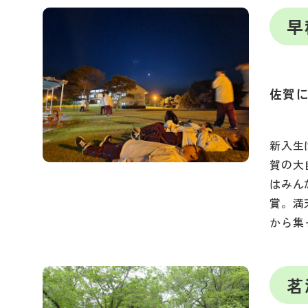
早
佐賀
新入生
賀の大
はみん
賞。満
から集
茗