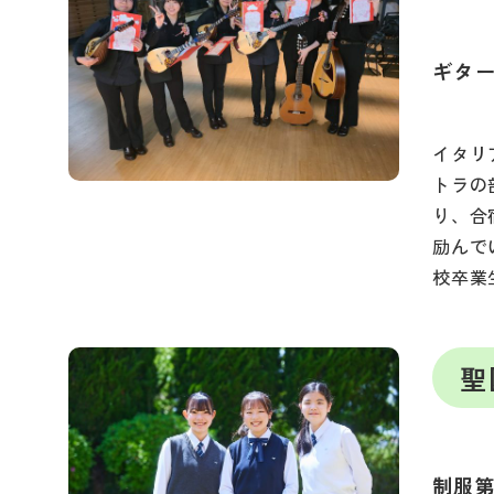
ギタ
イタリ
トラの
り、合
励んで
校卒業
聖
制服