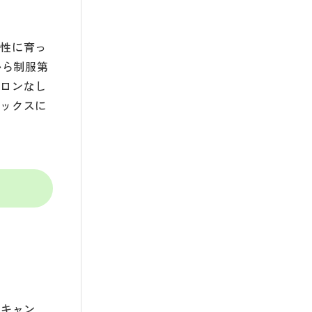
女性に育っ
から制服第
イロンなし
ラックスに
ンキャン