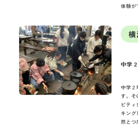
体験が
横
中学
中学２
す。そ
ビティ
キング
然とつ