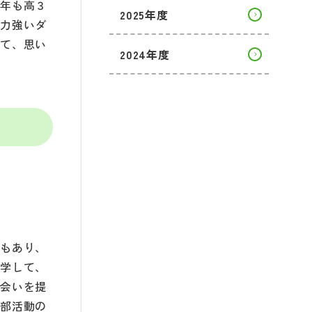
今年も高３
2025年度
に力強いダ
れて、思い
2024年度
部もあり、
見学して、
出会いを提
や部活動の