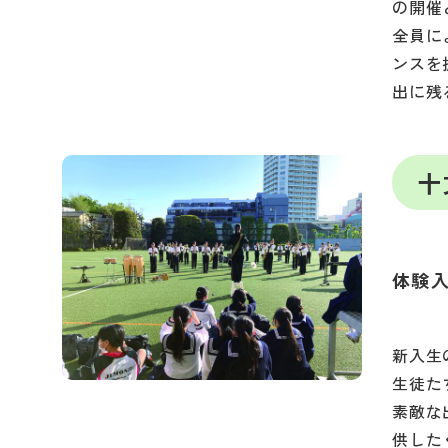
の開催
全員に
ンスを
出に残
十
体験
新入生
生徒た
素敵な
供した