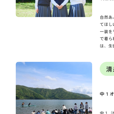
自然あ
てほし
一装を
で着ら
は、生
清
中１
中１（