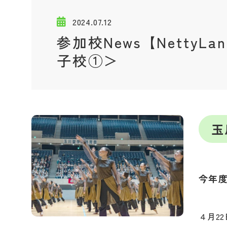
2024.07.12
参加校News【NettyL
子校①＞
玉
今年
４月2