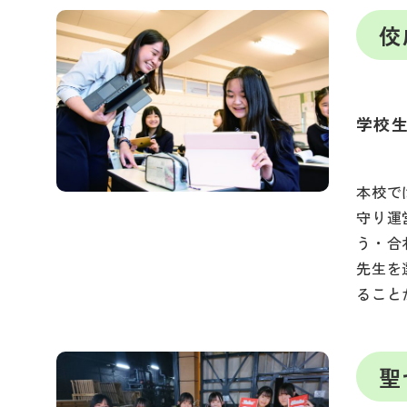
佼
学校
本校で
守り運
う・合
先生を
ること
聖