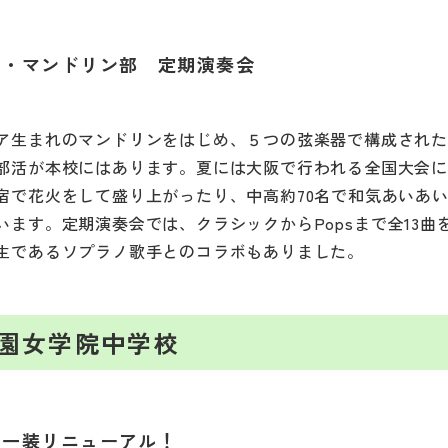
ー・マンドリン部 定期演奏会
ア生まれのマンドリンをはじめ、５つの弦楽器で構成され
部活が本校にはあります。夏には大阪で行われる全国大会
宿で花火をして盛り上がったり、中高約70名で和気あいあ
います。定期演奏会では、クラシックからPopsまで全13曲
生であるソプラノ歌手とのコラボもありました。
園女学院中学校
第一装リニューアル！