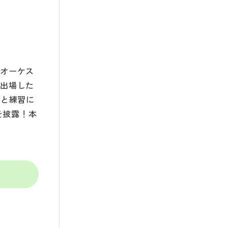
たオーケス
に出場した
いと練習に
を披露！本