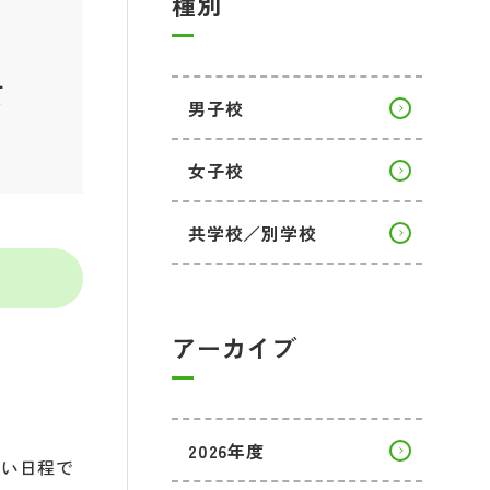
種別
女
男子校
女子校
共学校／別学校
アーカイブ
2026年度
早い日程で