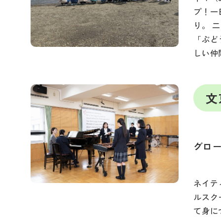
プ！一
り。 
「ぶど
しい仲
文
グロー
ネイテ
ルスク
て身に