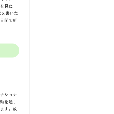
画を見た
意を書いた
二日間で新
ーナショナ
活動を通し
げます。放