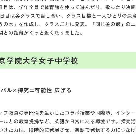
日目は、学年全員で体育館を使って遊んだり、歌ったり映
二日目は各クラスで話し合い、クラス目標と一人ひとりの決
うの木」を作成し、クラスごとに発表。「同じ釜の飯」の
間との距離がぐっと近くなりました。
京学院大学女子中学校
バル×探究=可能性 広げる
ィブ教員の専門性を生かしたコラボ授業や国際塾、インタ
ールとの教育提携など、英語が日常にある環境です。探究
つけた力は、段階的に発展させ、英語で発信する力につな