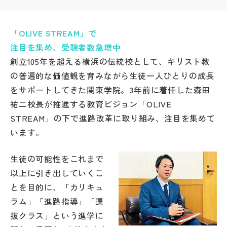
帰国生受験情報
「OLIVE STREAM」で
注目を集め、受験者数急増中
説明会・イベント情報
創立105年を超える横浜の伝統校として、キリスト教
の普遍的な価値観を育みながら生徒一人ひとりの成長
よみもの
をサポートしてきた関東学院。3年前に着任した森田
祐二校長が推進する教育ビジョン「OLIVE
学校からのお知らせ
STREAM」の下で進路改革に取り組み、注目を集めて
います。
学校HP最新情報
生徒の可能性をこれまで
以上に引き出していくこ
特集
とを目的に、「カリキュ
ラム」「進路指導」「選
NettyLandかわら版
抜クラス」という進学に