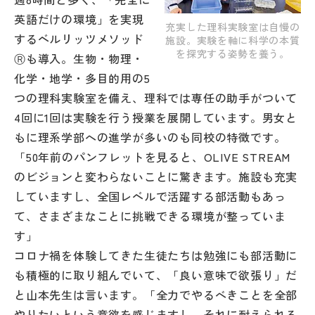
英語だけの環境」を実現
充実した理科実験室は自慢の
するベルリッツメソッド
施設。実験を軸に科学の本質
を探究する姿勢を養う。
Ⓡも導入。生物・物理・
化学・地学・多目的用の5
つの理科実験室を備え、理科では専任の助手がついて
4回に1回は実験を行う授業を展開しています。男女と
もに理系学部への進学が多いのも同校の特徴です。
「50年前のパンフレットを見ると、OLIVE STREAM
のビジョンと変わらないことに驚きます。施設も充実
していますし、全国レベルで活躍する部活動もあっ
て、さまざまなことに挑戦できる環境が整っていま
す」
コロナ禍を体験してきた生徒たちは勉強にも部活動に
も積極的に取り組んでいて、「良い意味で欲張り」だ
と山本先生は言います。「全力でやるべきことを全部
やりたいという意欲を感じますし、それに耐えられる