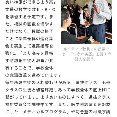
良い準備ができるよう高2
文系の数学で数Ⅱ・B・C
を学習する予定です。ま
た、模試の回数を増やす
だけでなく、模試の終了
ごとに学年全体の進路集
会を実施して進路指導を
ネイティブ教員との授業で
強化。「より高みを目指
は、「生きた英語」を話す会
話力を養う。
す意識を生徒と教員が共
有することで、学校全体
の意識改革を進めています」
毎年所属生徒の入れ替わりがある「選抜クラス」も他
クラスの生徒と切磋琢磨しあって学校全体の底上げに
繋がっています。より良いものにすべく、選抜クラス
検討委員会で調整中です。また、医学科志望者を対象
にした「メディカルプログラム」や河合塾の村瀬亨講