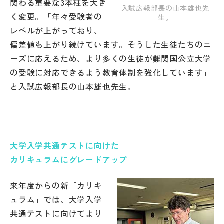
関わる重要な3本柱を大き
その他
入試広報部長の山本雄也先
く変更。「年々受験者の
生。
レベルが上がっており、
お問い合わせ
偏差値も上がり続けています。そうした生徒たちのニ
ーズに応えるため、より多くの生徒が難関国公立大学
個人情報保護方針
の受験に対応できるよう教育体制を強化しています」
と入試広報部長の山本雄也先生。
サイトマップ
運営会社
大学入学共通テストに向けた
カリキュラムにグレードアップ
来年度からの新「カリキ
ュラム」では、大学入学
共通テストに向けてより