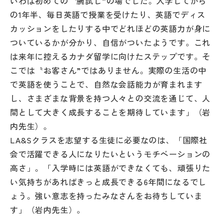
いわば初めての〝腕試し”の場でした。入学してから
の1年半、毎日英語で授業を受けたり、英語でディス
カッションをしたりする中でどれほどの英語力が身に
ついているかが分かり、自信がついたようです。これ
は来年に控えるカナダ留学に向けたステップです。そ
こでは〝お客さん”ではありません。実際の生活の中
で英語を使うことで、自然な会話能力が育まれます
し、さまざまな背景を持つ人々との交流を通じて、人
間として大きく成長することを期待しています」（岩
内先生）。
LA&Sクラスを志望する生徒に必要なのは、「国際社
会で活躍できる人になりたいというモチベーションの
高さ」。「入学時には英語ができなくても、頑張りた
い気持ちがあればきっと成長できる6年間になるでし
ょう。強い意志を持ったみなさんをお待ちしていま
す」（岩内先生）。