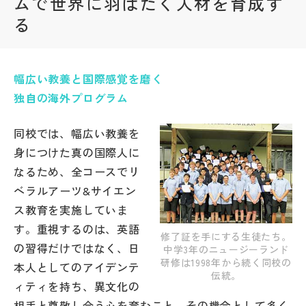
ムで世界に羽ばたく人材を育成す
る
帰国生受験情報
説明会・イベント情報
幅広い教養と国際感覚を磨く
独自の海外プログラム
よみもの
同校では、幅広い教養を
学校からのお知らせ
身につけた真の国際人に
なるため、全コースでリ
学校HP最新情報
ベラルアーツ&サイエン
ス教育を実施していま
す。重視するのは、英語
特集
修了証を手にする生徒たち。
の習得だけではなく、日
中学3年のニュージーランド
研修は1998年から続く同校の
本人としてのアイデンテ
伝統。
NettyLandかわら版
ィティを持ち、異文化の
相手と尊敬し合う心を育むこと。その機会として多く