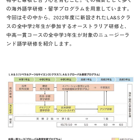
その他
の海外語学研修・留学プログラムを用意しています。
今回はその中から、2022年度に新設されたLA&Sクラ
お問い合わせ
スの全中学2年生が参加するオーストラリア研修と、
中高一貫コースの全中学3年生が対象のニュージーラ
個人情報保護方針
ンド語学研修を紹介します。
サイトマップ
運営会社