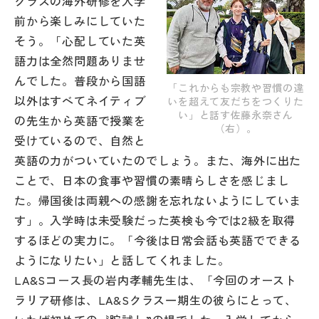
クラスの海外研修を入学
前から楽しみにしていた
そう。「心配していた英
語力は全然問題ありませ
んでした。普段から国語
「これからも宗教や習慣の違
以外はすべてネイティブ
いを超えて友だちをつくりた
い」と話す佐藤永奈さん
の先生から英語で授業を
（右）。
受けているので、自然と
英語の力がついていたのでしょう。また、海外に出た
ことで、日本の食事や習慣の素晴らしさを感じまし
た。帰国後は両親への感謝を忘れないようにしていま
す」。入学時は未受験だった英検も今では2級を取得
するほどの実力に。「今後は日常会話も英語でできる
ようになりたい」と話してくれました。
LA&Sコース長の岩内孝輔先生は、「今回のオースト
ラリア研修は、LA&Sクラス一期生の彼らにとって、