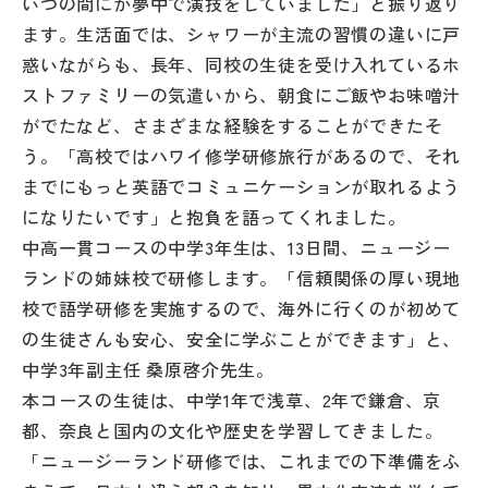
いつの間にか夢中で演技をしていました」と振り返り
ます。生活面では、シャワーが主流の習慣の違いに戸
惑いながらも、長年、同校の生徒を受け入れているホ
ストファミリーの気遣いから、朝食にご飯やお味噌汁
がでたなど、さまざまな経験をすることができたそ
う。「高校ではハワイ修学研修旅行があるので、それ
までにもっと英語でコミュニケーションが取れるよう
になりたいです」と抱負を語ってくれました。
中高一貫コースの中学3年生は、13日間、ニュージー
ランドの姉妹校で研修します。「信頼関係の厚い現地
校で語学研修を実施するので、海外に行くのが初めて
の生徒さんも安心、安全に学ぶことができます」と、
中学3年副主任 桑原啓介先生。
本コースの生徒は、中学1年で浅草、2年で鎌倉、京
都、奈良と国内の文化や歴史を学習してきました。
「ニュージーランド研修では、これまでの下準備をふ