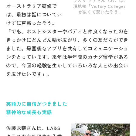
ラスリ サナさん（右）は、
オーストラリア研修で
現地校「Victory College」
が広くて驚いたそう。
は、最初は話についてい
けずに戸惑ったそう。
「でも、ホストシスターやバディと仲良くなったのを
きっかけにどんどん輪が広がり、多くの友だちができ
ました。帰国後もアプリを共有してコミュニケーショ
ンをとっています。来年は半年間のカナダ留学がある
ので、今回の経験を生かしていろいろな人との出会い
を広げたいです」。
英語力に自信がつきました
精神的な成長も実感
佐藤永奈さんは、LA&S