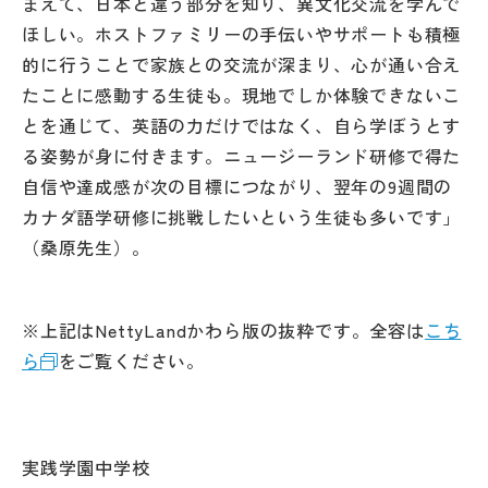
まえて、日本と違う部分を知り、異文化交流を学んで
ほしい。ホストファミリーの手伝いやサポートも積極
的に行うことで家族との交流が深まり、心が通い合え
たことに感動する生徒も。現地でしか体験できないこ
とを通じて、英語の力だけではなく、自ら学ぼうとす
る姿勢が身に付きます。ニュージーランド研修で得た
自信や達成感が次の目標につながり、翌年の9週間の
カナダ語学研修に挑戦したいという生徒も多いです」
（桑原先生）。
※上記はNettyLandかわら版の抜粋です。全容は
こち
ら
をご覧ください。
実践学園中学校