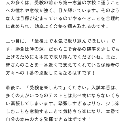
人の多くは、受験の前から第一志望の学校に通うこと
その他
への憧れや意欲が強く、目が輝いています。そのよう
な人は目標が定まっているのでやるべきことを合理的
お問い合わせ
に進められ、効率よく合格を掴み取れるのです。
個人情報保護方針
二つ目に、「最後まで本気で取り組んでほしい」で
す。勝負は時の運。だからこそ合格の確率を少しでも
サイトマップ
上げるためにも本気で取り組んでくださいね。また、
皆さんのことを一番近くで支えてくれている保護者の
方々への１番の恩返しにもなるはずです！
運営会社
最後に、「受験を楽しんで」ください。入試本番は、
多くの人がいつものテストとは比べ物にならないくら
い緊張してしまいます。緊張しすぎるよりも、少し楽
しむことを意識することで気持ちも楽になり、本番で
自分の本来の力を発揮できるはずです！