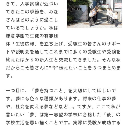
きて、入学試験が近づい
てきたこの季節を、みな
帰国生受験情報
さんはどのように過ごし
ているでしょうか。私は
説明会・イベント情報
鎌倉学園で生徒の有志団
体「生徒広報」を立ち上げ、受験生の皆さんのサポー
よみもの
トや説明会を通してこれまでに多くの受験生や受験を
終えたばかりの新入生と交流してきました。そんな私
学校からのお知らせ
だからこそ皆さんに”今”伝えたいことを３つまとめま
す。
学校HP最新情報
一つ目に、「夢を持つこと」を大切にしてほしいで
特集
す。夢にも色々な種類があります。将来の仕事の夢
や、社会を変える夢などなど…。ですが、ここで私が
言いたい「夢」は第一志望の学校に合格した「後」の
NettyLandかわら版
学校生活を思い描くことです。実際に受験が成功する