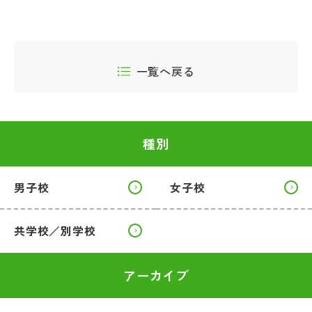
一覧へ戻る
種別
男子校
女子校
共学校／別学校
アーカイブ