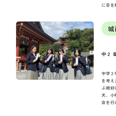
に目を
城
中２ 
中学２
を考え
ぶ絶好
天、小
会を行