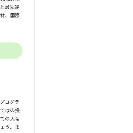
成と最先端
人材、国際
、プログラ
らではの授
めての人も
しょう。ま