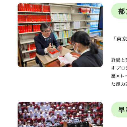
郁
「東
経験と
すプロ
業×レ
た能力
早