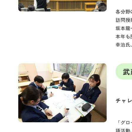
各分野
訪問授
坂本龍
本年も
幸治氏
武
チャ
「グロ
語活動