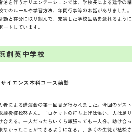
宿泊を伴うオリエンテーションでは、学校長による建学の
校でのルールや学習方法、年間行事等のお話がありました
活動と存分に取り組んで、充実した学校生活を送れるよう
ポートしています。
浜創英中学校
１サイエンス本科コース始動
力者による講演会の第一回目が行われました。今回のゲス
取締役植松努さん。「ロケットの打ち上げは怖い。人は足
け合える。一人だったらいくら頑張っても一人分。助け合
来なかったことができるようになる。」多くの生徒が植松