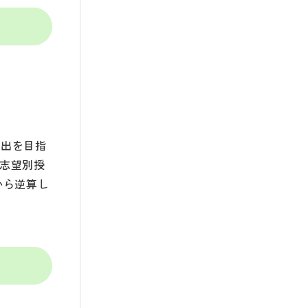
輩出を目指
：志望別授
から逆算し