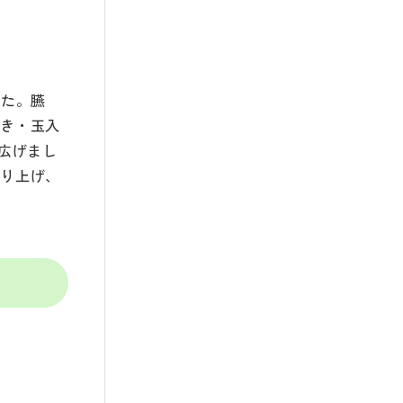
した。臙
引き・玉入
広げまし
作り上げ、