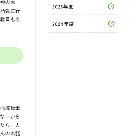
精神のお
2025年度
。勉強に行
に教員も全
2024年度
トは植松電
りないから
ったら一人
さんのお話