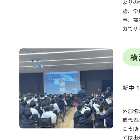
ぶりの
話、学
事、部
力でサ
横
新中
外部協
機代表
こそ助
では出