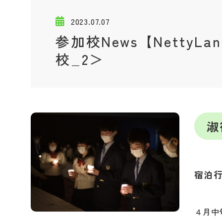
2023.07.07
参加校News【NettyL
校_2＞
淑
宿泊
４月中