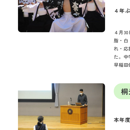
４年
４月3
脂・白
れ・応
た。中
早稲田
桐
本年度