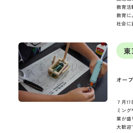
教育活
教育に
社会に
東
オー
７月1
ミング
業が盛
大歓迎