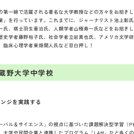
の第一線で活躍される著名な大学教授などの方々をお招き
業」を行っています。これまでに、ジャーナリスト池上彰
一氏、棋士羽生善治氏、人類学者山極寿一氏などをお招き
歴史学者藤野裕子氏、社会学者立岩真也氏、アメリカ文学
、臨床心理学者東畑開人氏など目白押し！
蔵野大学中学校
レンジを実践する
ーバル＆サイエンス」の視点に基づいた課題解決型学習（P
、大学や民間企業と連携したプログラム「LAM」など多く