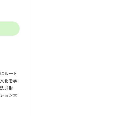
とにルート
や文化を学
銭洗弁財
ーション大