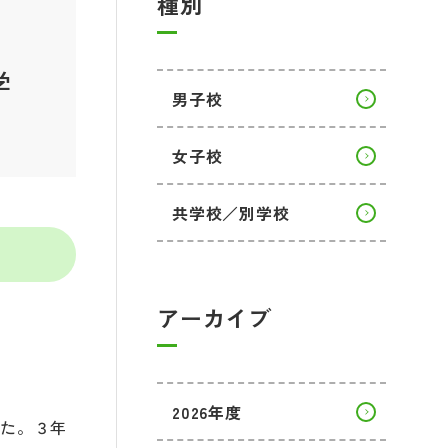
種別
学
男子校
女子校
共学校／別学校
アーカイブ
2026年度
した。３年