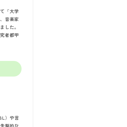
して「大学
氏、音楽家
しました。
研究者都甲
BL）や言
の先駆的な