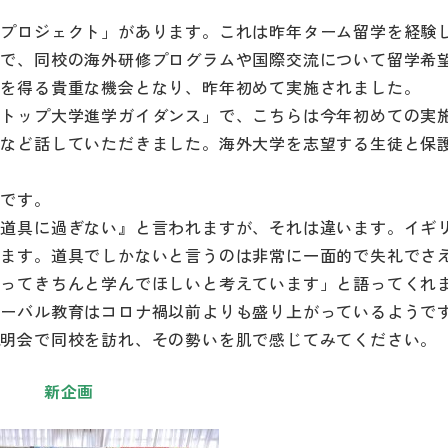
ルプロジェクト」があります。これは昨年ターム留学を経験
ので、同校の海外研修プログラムや国際交流について留学希
報を得る貴重な機会となり、昨年初めて実施されました。
外トップ大学進学ガイダンス」で、こちらは今年初めての実
など話していただきました。海外大学を志望する生徒と保護
とです。
は道具に過ぎない』と言われますが、それは違います。イギ
れます。道具でしかないと言うのは非常に一面的で失礼でさ
もってきちんと学んでほしいと考えています」と語ってくれ
ローバル教育はコロナ禍以前よりも盛り上がっているようで
説明会で同校を訪れ、その勢いを肌で感じてみてください。
新企画