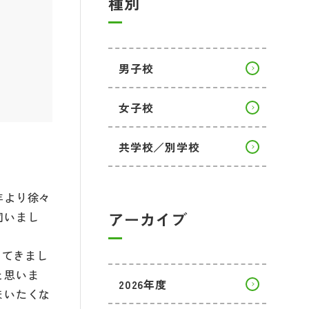
種別
男子校
女子校
共学校／別学校
年より徐々
アーカイブ
伺いまし
してきまし
と思いま
2026年度
まいたくな