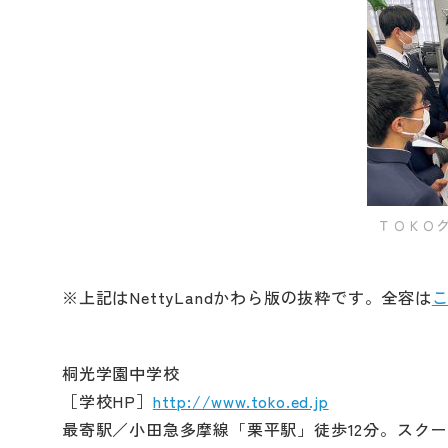
ＴＯＫＯ
※上記はNettyLandかわら版の抜粋です。全容は
桐光学園中学校
［学校HP］
http://www.toko.ed.jp
最寄駅／小田急多摩線「栗平駅」徒歩12分。スク