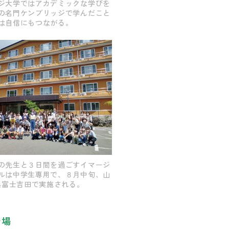
ジ大学ではアカデミックな学びを
の名門ケンブリッジで学んだこと
は自信にもつながる。
の先生と３日間を過ごすイマージ
ルは中学生専用で、８月中旬、山
県富士吉田で実施される。
登場