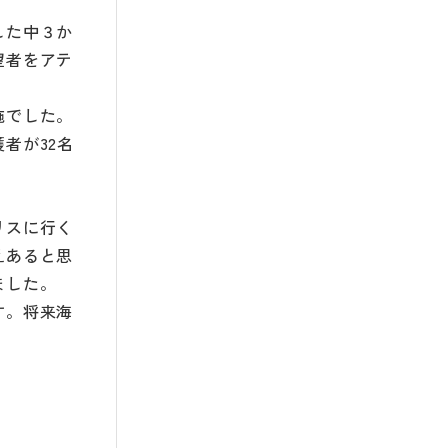
した中３か
望者をアテ
施でした。
者が32名
リスに行く
えあると思
ました。
す。将来海