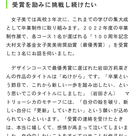
受賞を励みに挑戦し続けたい
帰国生受験情報
女子美では高校３年次に、これまでの学びの集大成
として卒業制作に取り組みます。２０２２年度の卒業
説明会・イベント情報
制作展で、各コース１名が選ばれる「１００周年記念
大村文子基金女子美美術奨励賞（最優秀賞）」を受賞
よみもの
した３名にお話を伺いました。
学校からのお知らせ
デザインコースで最優秀賞に選ばれた岩田万莉菜さ
んの作品のタイトルは「ぬけがら」です。「卒業とい
学校HP最新情報
う節目で、これから新しい一歩を踏み出したい、とい
う思いでこのタイトルにしました」（岩田さん） マ
トリョーシカのモチーフには、「自分の殻を破り、新
特集
しい自分に『更新』していきたい」という願いが込め
られているといいます。「受賞の連絡を受けたとき
NettyLandかわら版
は、本当に嬉しくて、感情が高まって泣いてしまいま
した。自分のしたいことをすべてつめこんだ作品だっ