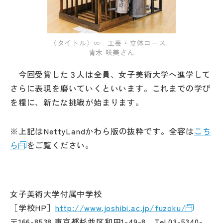
〈タイトル〉∞ 工芸・立体コース
青木 咲美さん
今回受賞した３人は全員、女子美術大学へ進学して
さらに表現を磨いていくといいます。これまでの学び
を糧に、新たな挑戦が始まります。
※上記はNettyLandかわら版の抜粋です。全容は
こち
ら
をご覧ください。
女子美術大学付属中学校
［学校HP］
http://www.joshibi.ac.jp/fuzoku/
〒166-8538 東京都杉並区和田1-49-8 Tel.03-5340-