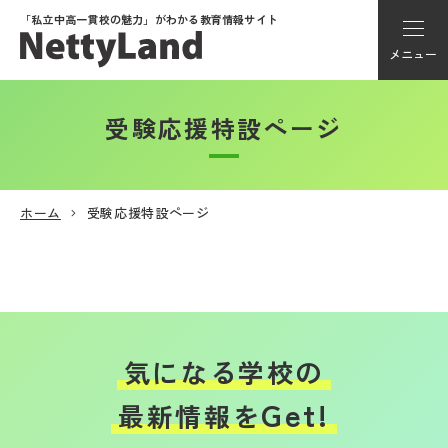
「私立中高一貫校の魅力」が
わかる教育情報サイト
メニュー
受験応援特設ページ
アカウント登録
Myページ
ホーム
受験応援特設ページ
メニュー
学校選び
学校動画
気になる学校の
Get!
最新情報を
私学探検隊