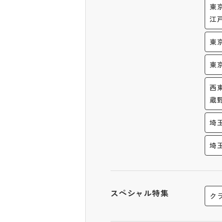
東
江
東
東
西
蔵
埼
埼
スペシャル特集
ク