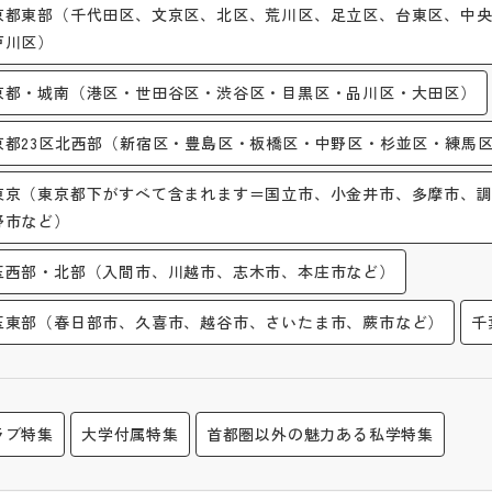
京都東部（千代田区、文京区、北区、荒川区、足立区、台東区、中
戸川区）
京都・城南（港区・世田谷区・渋谷区・目黒区・品川区・大田区）
京都23区北西部（新宿区・豊島区・板橋区・中野区・杉並区・練馬
東京（東京都下がすべて含まれます＝国立市、小金井市、多摩市、
野市など）
玉西部・北部（入間市、川越市、志木市、本庄市など）
玉東部（春日部市、久喜市、越谷市、さいたま市、蕨市など）
千
ラブ特集
大学付属特集
首都圏以外の魅力ある私学特集