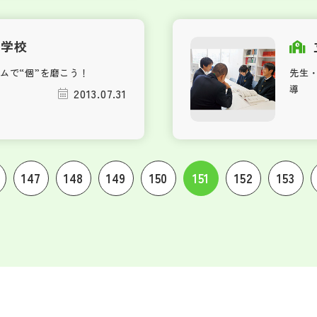
中学校
ムで“個”を磨こう！
先生
導
2013.07.31
147
148
149
150
151
152
153