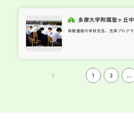
多摩大学附属聖ヶ丘
体験重視の学校生活。充実プログラ
1
2
...