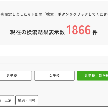
件を設定しましたら下部の
「検索」ボタン
をクリックしてくださ
1866
現在の検索結果表示数
件
男子校
女子校
共学校／別学
南・三浦
横浜・川崎