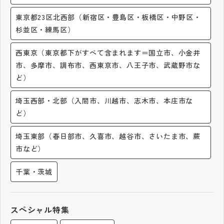
その他
東京都23区北西部（新宿区・豊島区・板橋区・中野区・
杉並区・練馬区）
お問い合わせ
西東京（東京都下がすべて含まれます＝国立市、小金井
個人情報保護方針
市、多摩市、調布市、西東京市、八王子市、武蔵野市な
ど）
サイトマップ
埼玉西部・北部（入間市、川越市、志木市、本庄市な
ど）
運営会社
埼玉東部（春日部市、久喜市、越谷市、さいたま市、蕨
市など）
千葉・茨城
スペシャル特集