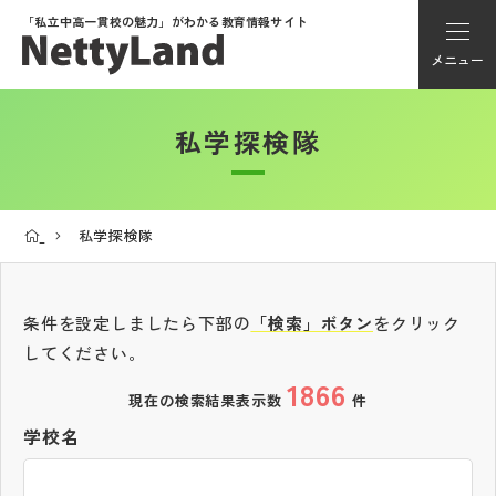
「私立中高一貫校の魅力」が
わかる教育情報サイト
メニュー
私学探検隊
アカウント登録
Myページ
私学探検隊
メニュー
学校選び
条件を設定しましたら下部の
「検索」ボタン
をクリック
してください。
1866
学校動画
現在の検索結果表示数
件
学校名
私学探検隊