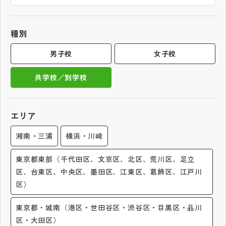
帰国生受験情報
種別
説明会・イベント情報
男子校
女子校
共学校／別学校
よみもの
学校からのお知らせ
エリア
湘南・三浦
横浜・川崎
学校HP最新情報
東京都東部（千代田区、文京区、北区、荒川区、足立
区、台東区、中央区、墨田区、江東区、葛飾区、江戸川
特集
区）
NettyLandかわら版
東京都・城南（港区・世田谷区・渋谷区・目黒区・品川
区・大田区）