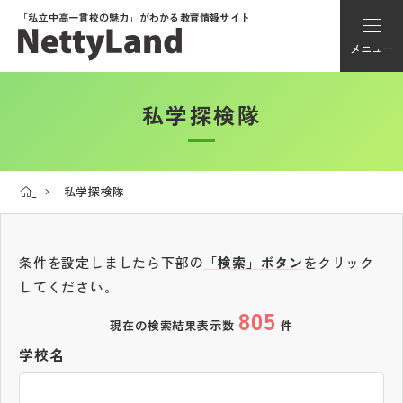
「私立中高一貫校の魅力」が
わかる教育情報サイト
メニュー
私学探検隊
アカウント登録
Myページ
私学探検隊
メニュー
学校選び
条件を設定しましたら下部の
「検索」ボタン
をクリック
してください。
805
学校動画
現在の検索結果表示数
件
学校名
私学探検隊