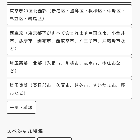
その他
東京都23区北西部（新宿区・豊島区・板橋区・中野区・
杉並区・練馬区）
お問い合わせ
西東京（東京都下がすべて含まれます＝国立市、小金井
個人情報保護方針
市、多摩市、調布市、西東京市、八王子市、武蔵野市な
ど）
サイトマップ
埼玉西部・北部（入間市、川越市、志木市、本庄市な
ど）
運営会社
埼玉東部（春日部市、久喜市、越谷市、さいたま市、蕨
市など）
千葉・茨城
スペシャル特集