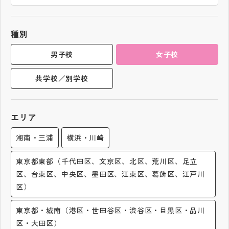
帰国生受験情報
種別
説明会・イベント情報
男子校
女子校
共学校／別学校
よみもの
学校からのお知らせ
エリア
湘南・三浦
横浜・川崎
学校HP最新情報
東京都東部（千代田区、文京区、北区、荒川区、足立
区、台東区、中央区、墨田区、江東区、葛飾区、江戸川
特集
区）
NettyLandかわら版
東京都・城南（港区・世田谷区・渋谷区・目黒区・品川
区・大田区）