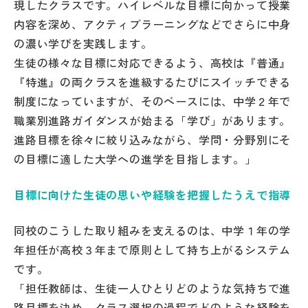
現したクラスです。ハイレベルな目標に向かって授業
その他
内容を深め、アクティブラーニングなどでさらに中身
の濃い学びを実践します。
お問い合わせ
生徒の様々な目標に対応できるよう、高校は『普通』
『特進』の両クラスを進級するたびにスイッチできる
個人情報保護方針
制度になっていますが、そのベースには、中学２年で
職業別進路ガイダンスが始まる「学び」があります。
サイトマップ
進路目標を徐々に絞り込みながら、学問・分野別にそ
の目標に適した大学への進学を目指します。」
運営会社
目標に向けた生徒の思いや経験を把握したうえで指導
同校のこうした取り組みを支えるのは、中学１年の学
年担任が高校３年まで原則として持ち上がるシステム
です。
「担任教師は、生徒一人ひとりどのような気持ちで進
路目標を決め、クラス選択の過程でどのような経験を