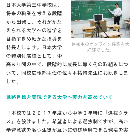
日本大学第三中学校は、
帰国生受験情報
将来の職業を考える段階
から出発し、それがかな
えられる大学への進学を
説明会・イベント情報
目指すきめ細かな指導を
休校中のオンライン授業も大
特長とします。日本大学
よみもの
好評でした。
の特別付属校として、中
高６年間の中で、段階的に成長に導くその取組みにつ
学校からのお知らせ
いて、同校広報部主任の佐々木祐輔先生にお訊きしま
した。
学校HP最新情報
進路目標を実現できる大学へ実力を高めていく
特集
「本校では２０１７年度から中学３年時に『選抜クラ
ス』を設けました。希望者による選抜制ですが、高い
NettyLandかわら版
学習意欲をもつ生徒が互いに切磋琢磨できる環境を実