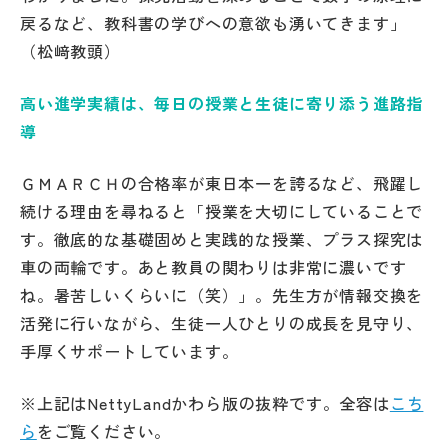
戻るなど、教科書の学びへの意欲も湧いてきます」
（松﨑教頭）
高い進学実績は、毎日の授業と生徒に寄り添う進路指
導
ＧＭＡＲＣＨの合格率が東日本一を誇るなど、飛躍し
続ける理由を尋ねると「授業を大切にしていることで
す。徹底的な基礎固めと実践的な授業、プラス探究は
車の両輪です。あと教員の関わりは非常に濃いです
ね。暑苦しいくらいに（笑）」。先生方が情報交換を
活発に行いながら、生徒一人ひとりの成長を見守り、
手厚くサポートしています。
※上記はNettyLandかわら版の抜粋です。全容は
こち
ら
をご覧ください。