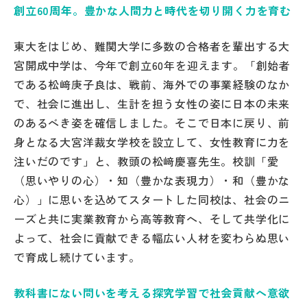
創立60周年。豊かな人間力と時代を切り開く力を育む
帰国生受験情報
東大をはじめ、難関大学に多数の合格者を輩出する大
宮開成中学は、今年で創立60年を迎えます。「創始者
説明会・イベント情報
である松﨑庚子良は、戦前、海外での事業経験のなか
で、社会に進出し、生計を担う女性の姿に日本の未来
よみもの
のあるべき姿を確信しました。そこで日本に戻り、前
身となる大宮洋裁女学校を設立して、女性教育に力を
学校からのお知らせ
注いだのです」と、教頭の松﨑慶喜先生。校訓「愛
（思いやりの心）・知（豊かな表現力）・和（豊かな
学校HP最新情報
心）」に思いを込めてスタートした同校は、社会のニ
ーズと共に実業教育から高等教育へ、そして共学化に
特集
よって、社会に貢献できる幅広い人材を変わらぬ思い
で育成し続けています。
NettyLandかわら版
教科書にない問いを考える探究学習で社会貢献へ意欲