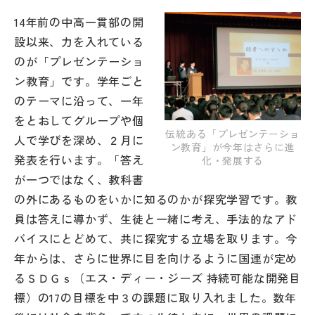
その他
14年前の中高一貫部の開
設以来、力を入れている
お問い合わせ
のが「プレゼンテーショ
ン教育」です。学年ごと
個人情報保護方針
のテーマに沿って、一年
をとおしてグループや個
伝統ある「プレゼンテーショ
サイトマップ
人で学びを深め、２月に
ン教育」が今年はさらに進
発表を行います。「答え
化・発展する
が一つではなく、教科書
運営会社
の外にあるものをいかに知るのかが探究学習です。教
員は答えに導かず、生徒と一緒に考え、手法的なアド
バイスにとどめて、共に探究する立場を取ります。今
年からは、さらに世界に目を向けるように国連が定め
るＳＤＧｓ（エス・ディー・ジーズ 持続可能な開発目
標）の17の目標を中３の課題に取り入れました。数年